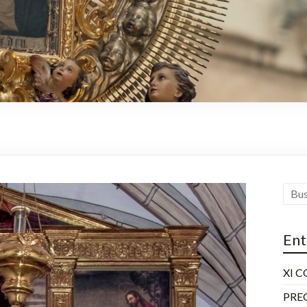
Ent
XI 
PRE