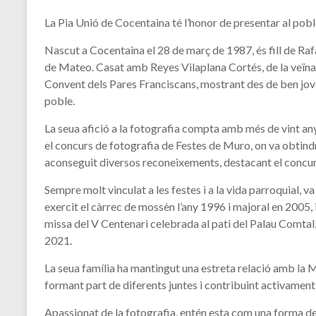
La Pia Unió de Cocentaina té l’honor de presentar al poble
Nascut a Cocentaina el 28 de març de 1987, és fill de Ra
de Mateo. Casat amb Reyes Vilaplana Cortés, de la veïna l
Convent dels Pares Franciscans, mostrant des de ben jove u
poble.
La seua afició a la fotografia compta amb més de vint any
el concurs de fotografia de Festes de Muro, on va obtindr
aconseguit diversos reconeixements, destacant el concur
Sempre molt vinculat a les festes i a la vida parroquial, v
exercit el càrrec de mossèn l’any 1996 i majoral en 2005, 
missa del V Centenari celebrada al pati del Palau Comtal,
2021.
La seua família ha mantingut una estreta relació amb la Ma
formant part de diferents juntes i contribuint activament a
Apassionat de la fotografia, entén esta com una forma de