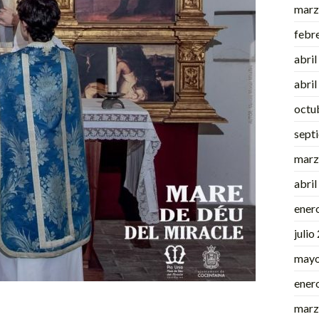
marz
febr
abri
abri
octu
sept
marz
abri
ener
julio
mayo
ener
marz