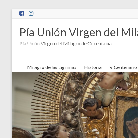
Saltar
al
contenido
Pía Unión Virgen del Mi
Pía Unión Virgen del Milagro de Cocentaina
Milagro de las lágrimas
Historia
V Centenario