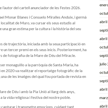
ener
 l’autor del cartell anunciador de les Festes 2026.
octu
fael Monar Blanes i Consuelo Miralles Anduix, i germà
abri
ocalitat de Muro, va cursar els seus estudis al
na gran estima per la cultura i la història del seu
sept
abri
s de trajectòria, iniciada amb la seua participació en
octu
e un tercer premi en els seus inicis. Posteriorment, ha
s de fotografia de la Mare de Déu del Miracle.
sept
julio
a ser monaguillo a la parròquia de Santa Maria, ha
i en 2020 va realitzar el reportatge fotogràfic de la
octu
 una de les imatges del qual fou portada de revista en
sept
abri
re de Déu i amb la Pia Unió al llarg dels anys,
 la vida religiosa i festiva del nostre poble.
marz
abri
 capturar i transmetre emocions, cuidant tant