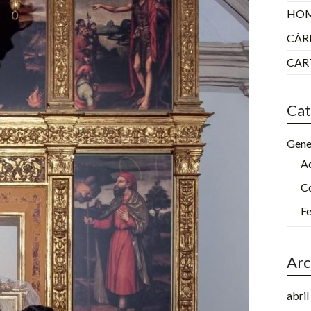
HOM
CÀR
CART
Cat
Gene
Ac
C
Fe
Arc
abri