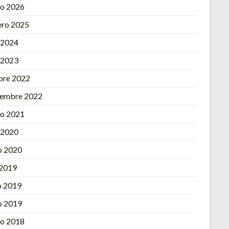
o 2026
ero 2025
l 2024
l 2023
bre 2022
iembre 2022
o 2021
l 2020
o 2020
 2019
 2019
o 2019
o 2018