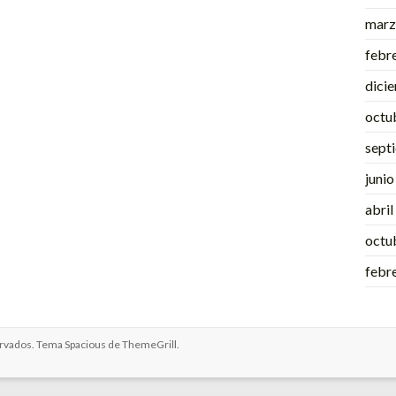
marz
febr
dici
octu
sept
juni
abri
octu
febr
ervados. Tema
Spacious
de ThemeGrill.