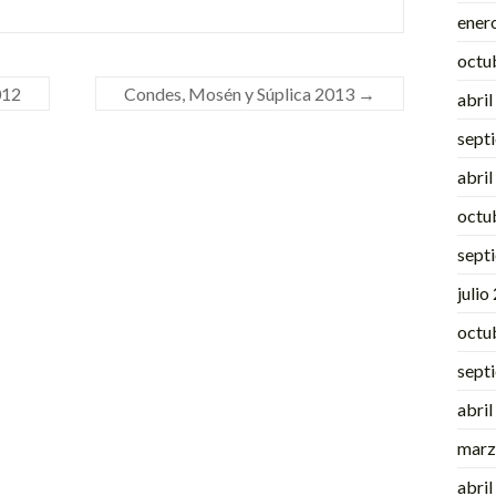
ener
octu
012
Condes, Mosén y Súplica 2013
→
abri
sept
abri
octu
sept
julio
octu
sept
abri
marz
abri