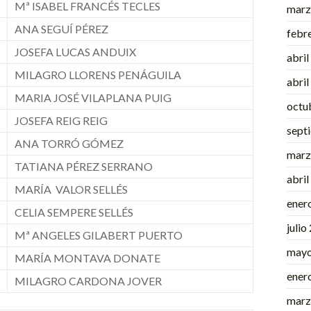
Mª ISABEL FRANCÉS TECLES
marz
ANA SEGUÍ PÉREZ
febr
JOSEFA LUCAS ANDUIX
abri
MILAGRO LLORENS PENÁGUILA
abri
MARIA JOSÉ VILAPLANA PUIG
octu
JOSEFA REIG REIG
sept
ANA TORRÓ GÓMEZ
marz
TATIANA PÉREZ SERRANO
abri
MARÍA VALOR SELLÉS
ener
CELIA SEMPERE SELLÉS
julio
Mª ANGELES GILABERT PUERTO
mayo
MARÍA MONTAVA DONATE
ener
MILAGRO CARDONA JOVER
marz