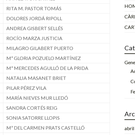
HOM
RITA M. PASTOR TOMÁS
CÀR
DOLORES JORDÁ RIPOLL
CART
ANDREA GISBERT SELLÉS
ROCÍO MARZA JUSTICIA
Cat
MILAGRO GILABERT PUERTO
Mª GLORIA POZUELO MARTÍNEZ
Gene
Mª MERCEDES AGULLÓ DE LA PRIDA
Ac
NATALIA MASANET BRIET
C
PILAR PÉREZ VILA
Fe
MARÍA NIEVES MUR LLEDÓ
SANDRA CORTÉS REIG
Arc
SONIA SATORRE LLOPIS
Mª DEL CARMEN PRATS CASTELLÓ
abri