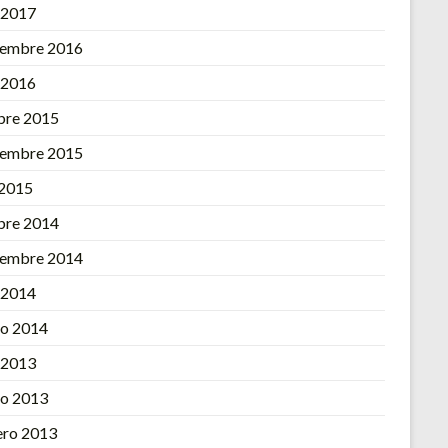
l 2017
iembre 2016
l 2016
bre 2015
iembre 2015
 2015
bre 2014
iembre 2014
l 2014
o 2014
l 2013
o 2013
ero 2013