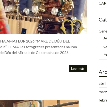
CART
Cat
Gene
Ac
IA AMATEUR 2026 “MARE DE DÉU DEL
C
e”. TEMA Les fotografies presentades hauran
 de Déu del Miracle de Cocentaina de 2026.
Fe
Leer más
Arc
abri
marz
febr