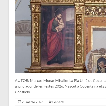
AUTOR: Marcos Monar Miralles La Pia Unió de Cocentaina 
anunciador de les Festes 2026. Nascut a Cocentaina el 28
Consuelo
25 marzo 2026
General