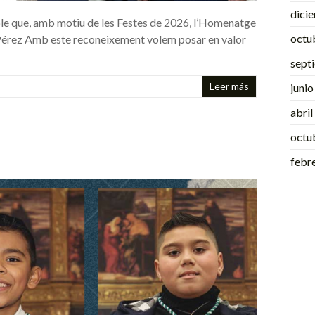
dici
ble que, amb motiu de les Festes de 2026, l’Homenatge
octu
s Pérez Amb este reconeixement volem posar en valor
sept
Leer más
juni
abri
octu
febr