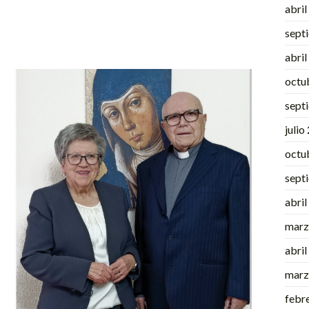
abri
sept
abri
octu
sept
julio
octu
sept
abri
marz
abri
marz
febr