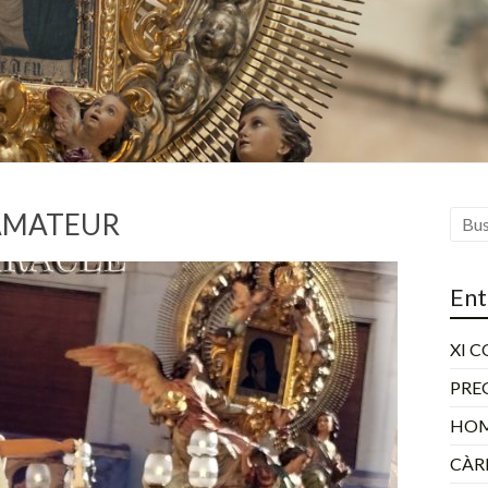
 AMATEUR
Ent
XI 
PRE
HOM
CÀR