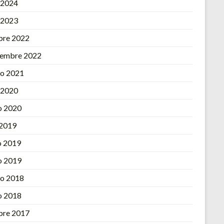
l 2024
l 2023
bre 2022
iembre 2022
o 2021
l 2020
o 2020
 2019
 2019
o 2019
o 2018
o 2018
bre 2017