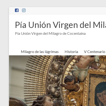
Saltar
al
contenido
Pía Unión Virgen del Mi
Pía Unión Virgen del Milagro de Cocentaina
Milagro de las lágrimas
Historia
V Centenario